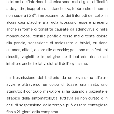
I sintomi dell’infezione batterica sono: mal di gola, difficoltà
a deglutire, inappetenza, stanchezza, febbre che di norma
non supera i 38°, ingrossamento dei linfonodi del collo, in
alcuni casi placche alla gola (possono essere presenti
anche in forme di tonsillite causate da adenovirus o nella
mononucleosi), tonsille gonfie e rosse, mal di testa, dolore
alla pancia, sensazione di malessere e brividi, eruzione
cutanea, alitosi, dolore alle orecchie; possono manifestarsi
sinusiti, vaginiti e impetigine se il batterio riesce ad
infettare anche i relativi distretti dell’organismo.
La trasmissione del batterio da un organismo all’altro
avviene attraverso un colpo di tosse, una risata, uno
starnuto; il contagio maggiore si ha quando il paziente è
all’apice della sintomatologia, tuttavia se non curato o in
casi di sospensione della terapia può essere contagioso
fino a 21 giorni dalla comparsa.