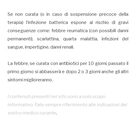
Se non curata (o in caso di sospensione precoce della
terapia) l’infezione batterica espone al rischio di gravi
conseguenze come: febbre reumatica (con possibili danni
permanenti), scarlattina, quarta malattia, infezioni del
sangue, impertigine, danni renali.
La febbre, se curata con antibiotici per 10 giorni, passato il
primo giorno si abbasserà e dopo 2 o 3 giorni anche gli altri
sintomi miglioreranno.
I contenuti presenti nel sito sono a solo scopo
informativo. Fate sempre riferimento alle indicazioni del
vostro medico curante
.