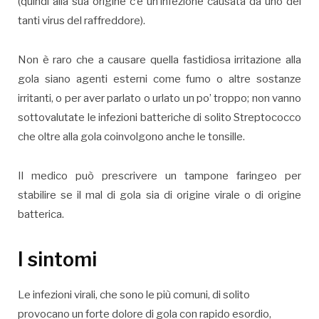
(quindi alla sua origine c’è un’infezione causata da uno dei
tanti virus del raffreddore).
Non è raro che a causare quella fastidiosa irritazione alla
gola siano agenti esterni come fumo o altre sostanze
irritanti, o per aver parlato o urlato un po’ troppo; non vanno
sottovalutate le infezioni batteriche di solito Streptococco
che oltre alla gola coinvolgono anche le tonsille.
Il medico può prescrivere un tampone faringeo per
stabilire se il mal di gola sia di origine virale o di origine
batterica.
I sintomi
Le infezioni virali, che sono le più comuni, di solito
provocano un forte dolore di gola con rapido esordio,