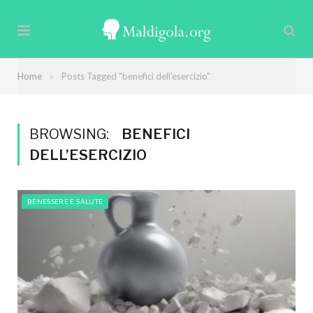
»
Home
Posts Tagged "benefici dell’esercizio"
BROWSING:
BENEFICI
DELL’ESERCIZIO
BENESSERE E SALUTE