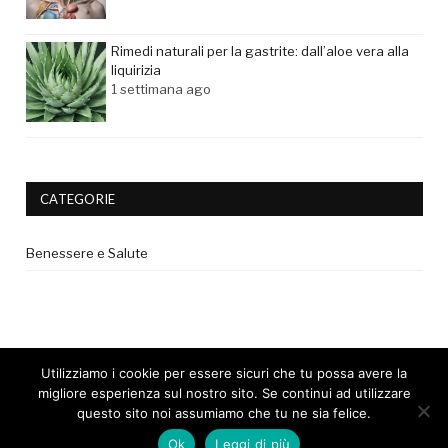
Rimedi naturali per la gastrite: dall’aloe vera alla
liquirizia
1 settimana ago
CATEGORIE
Benessere e Salute
Utilizziamo i cookie per essere sicuri che tu possa avere la
migliore esperienza sul nostro sito. Se continui ad utilizzare
questo sito noi assumiamo che tu ne sia felice.
© 2017 - Tutti i diritti riservati. |
Privacy Policy
|
Disclaimer medico
Ok
Leggi di più