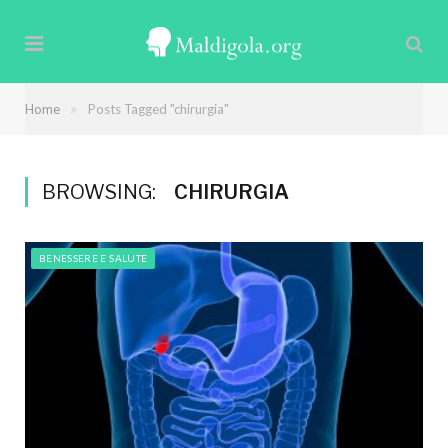
»
Home
Posts Tagged "chirurgia"
BROWSING:
CHIRURGIA
BENESSERE E SALUTE