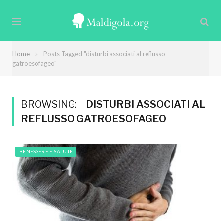
»
Home
Posts Tagged "disturbi associati al reflusso
gatroesofageo"
BROWSING:
DISTURBI ASSOCIATI AL
REFLUSSO GATROESOFAGEO
BENESSERE E SALUTE