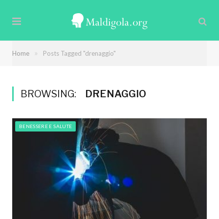
»
Home
Posts Tagged "drenaggio"
BROWSING:
DRENAGGIO
BENESSERE E SALUTE