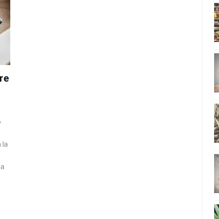
re
o
 la
ia