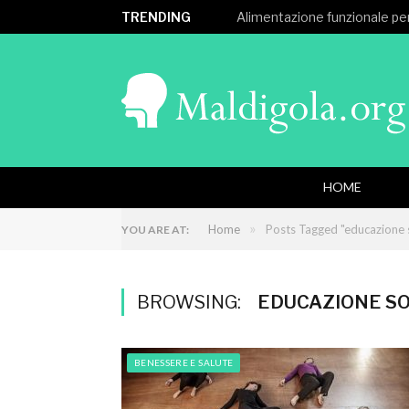
TRENDING
Alimentazione funzionale per
HOME
»
Home
Posts Tagged "educazione 
YOU ARE AT:
BROWSING:
EDUCAZIONE S
BENESSERE E SALUTE