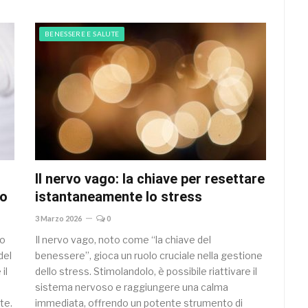
BENESSERE E SALUTE
Il nervo vago: la chiave per resettare
do
istantaneamente lo stress
3 Marzo 2026
0
ro
Il nervo vago, noto come “la chiave del
del
benessere”, gioca un ruolo cruciale nella gestione
il
dello stress. Stimolandolo, è possibile riattivare il
sistema nervoso e raggiungere una calma
te.
immediata, offrendo un potente strumento di