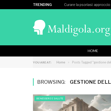
TRENDING
Curare la psoriasi: approccio
HOME
»
Home
Posts Tagged "gestione del
YOU ARE AT:
BROWSING:
GESTIONE DELL
BENESSERE E SALUTE