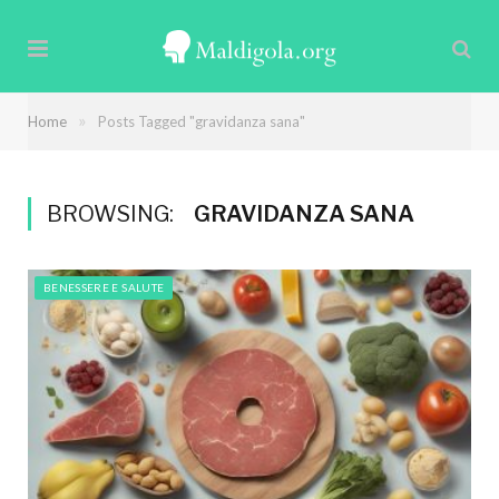
»
Home
Posts Tagged "gravidanza sana"
BROWSING:
GRAVIDANZA SANA
BENESSERE E SALUTE