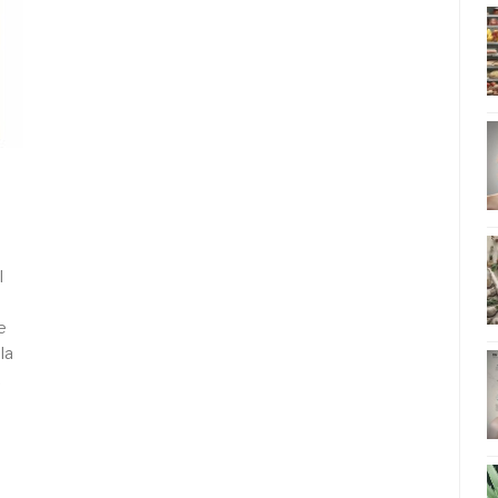
l
e
la
.