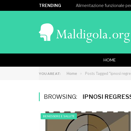
TRENDING
Alimentazione funzionale per
HOME
»
Home
Posts Tagged "ipnosi regre
YOU ARE AT:
BROWSING:
IPNOSI REGRES
BENESSERE E SALUTE