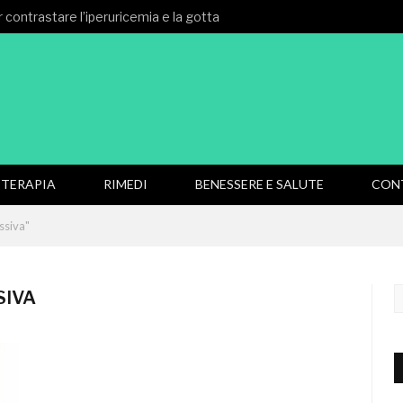
 contrastare l’iperuricemia e la gotta
TERAPIA
RIMEDI
BENESSERE E SALUTE
CON
ssiva"
SIVA