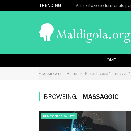
TRENDING
Alimentazione funzionale per
HOME
»
Home
Posts Tagged "massaggio"
YOU ARE AT:
BROWSING:
MASSAGGIO
BENESSERE E SALUTE