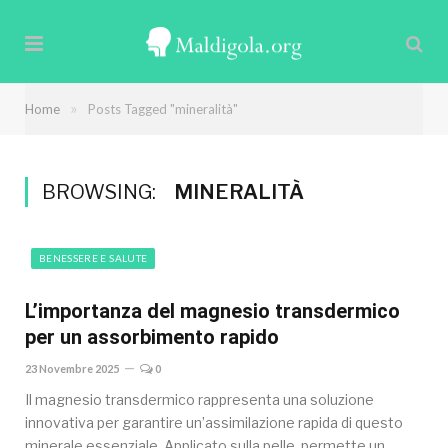
»
Home
Posts Tagged "mineralità"
BROWSING:
MINERALITÀ
BENESSERE E SALUTE
L’importanza del magnesio transdermico
per un assorbimento rapido
23 Novembre 2025
0
Il magnesio transdermico rappresenta una soluzione
innovativa per garantire un’assimilazione rapida di questo
minerale essenziale. Applicato sulla pelle, permette un