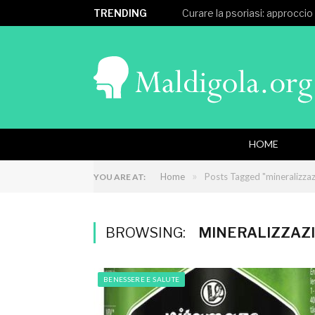
TRENDING
Curare la psoriasi: approccio
HOME
»
Home
Posts Tagged "mineralizza
YOU ARE AT:
BROWSING:
MINERALIZZAZ
BENESSERE E SALUTE