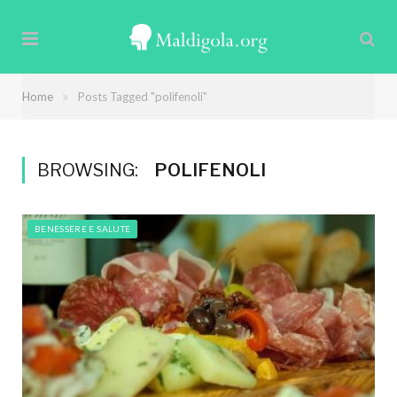
»
Home
Posts Tagged "polifenoli"
BROWSING:
POLIFENOLI
BENESSERE E SALUTE