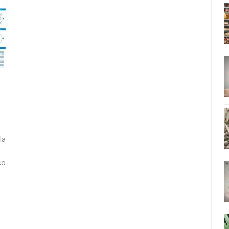
la
co