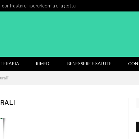
 contrastare l’iperuricemia e la gotta
TERAPIA
RIMEDI
BENESSERE E SALUTE
CON
urali"
RALI