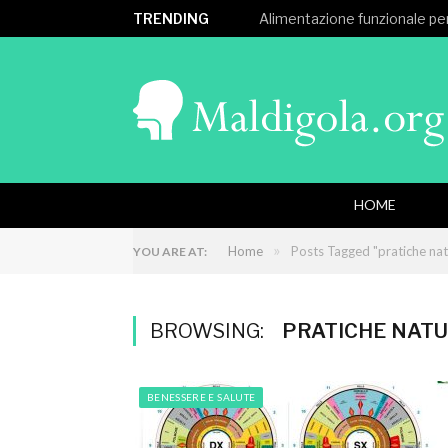
TRENDING
Alimentazione funzionale per
HOME
»
Home
Posts Tagged "pratiche nat
YOU ARE AT:
BROWSING:
PRATICHE NATU
BENESSERE E SALUTE