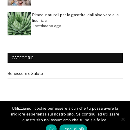
Rimedi naturali per la gastrite: dall’aloe vera alla
liquirizia
1 settimana ago
CATEGORIE
Benessere e Salute
Utilizziamo i cookie per essere sicuri che tu possa avere la
migliore esperienza sul nostro sito. Se continui ad utilizzare
questo sito noi assumiamo che tu ne sia felice.
© 2017 - Tutti i diritti riservati. |
Privacy Policy
|
Disclaimer medico
Ok
Leggi di più