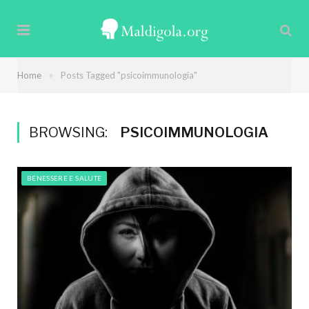
»
Home
Posts Tagged "psicoimmunologia"
BROWSING:
PSICOIMMUNOLOGIA
BENESSERE E SALUTE