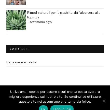
Rimedi naturali per la gastrite: dall’aloe vera alla
liquirizia
1 settimana ago
CATEGORIE
Benessere e Salute
Utilizziamo i cookie per essere sicuri che tu possa avere la
migliore esperienza sul nostro sito. Se continui ad utilizzare
questo sito noi assumiamo che tu ne sia felice.
© 2017 - Tutti i diritti riservati. |
Privacy Policy
|
Disclaimer medico
Ok
Leggi di più