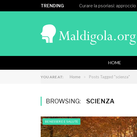
TRENDING
Curare la psoriasi: approccio
HOME
»
Home
Posts Tagged "scienza"
YOU ARE AT:
BROWSING:
SCIENZA
BENESSERE E SALUTE