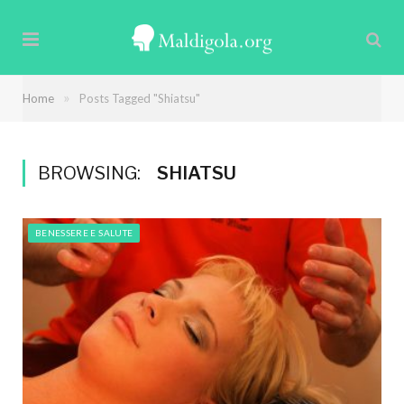
»
Home
Posts Tagged "Shiatsu"
BROWSING:
SHIATSU
BENESSERE E SALUTE