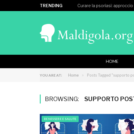
TRENDING
Curare la psoriasi: approccio
HOME
»
Home
Posts Tagged "supporto po
YOU ARE AT:
BROWSING:
SUPPORTO POS
BENESSERE E SALUTE