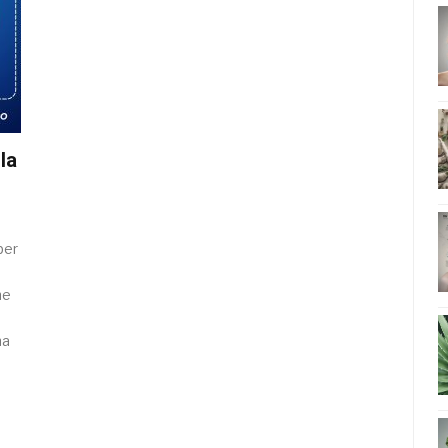
la
per
ne
na