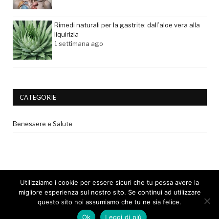
Rimedi naturali per la gastrite: dall’aloe vera alla
liquirizia
1 settimana ago
CATEGORIE
Benessere e Salute
Utilizziamo i cookie per essere sicuri che tu possa avere la
migliore esperienza sul nostro sito. Se continui ad utilizzare
questo sito noi assumiamo che tu ne sia felice.
© 2017 - Tutti i diritti riservati. |
Privacy Policy
|
Disclaimer medico
Ok
Leggi di più