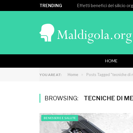
TRENDING
Effetti benefici del silicio o
HOME
»
Home
Posts Tagged "tecniche di 
YOU ARE AT:
BROWSING:
TECNICHE DI M
BENESSERE E SALUTE