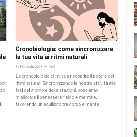
Cronobiologia: come sincronizzare
ile
la tua vita ai ritmi naturali
19 Febbraio 2026
0
La cronobiologia ci invita a riscoprire il potere dei
oni
ritmi naturali. Sincronizzando le nostre attività alle
rzo
fasi del giorno e delle stagioni, possiamo
migliorare il benessere fisico e mentale,
.
favorendo un equilibrio tra corpo e mente.