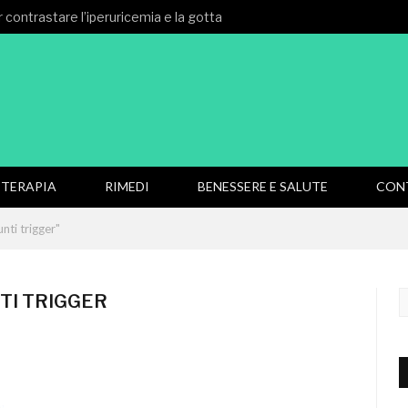
 contrastare l’iperuricemia e la gotta
TERAPIA
RIMEDI
BENESSERE E SALUTE
CON
nti trigger"
TI TRIGGER