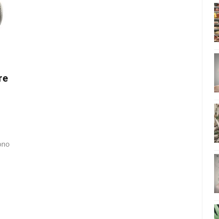
re
sono