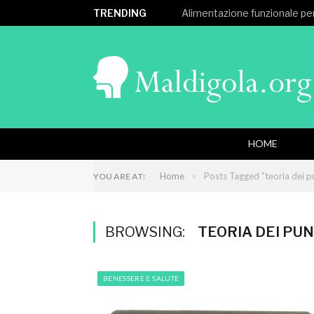
TRENDING
Alimentazione funzionale per
HOME
»
Home
Posts Tagged "teoria dei pu
YOU ARE AT:
BROWSING:
TEORIA DEI PUN
BENESSERE E SALUTE