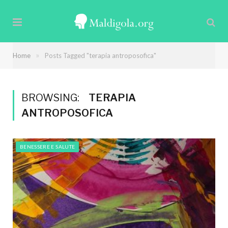
»
Home
Posts Tagged "terapia antroposofica"
BROWSING:
TERAPIA
ANTROPOSOFICA
BENESSERE E SALUTE