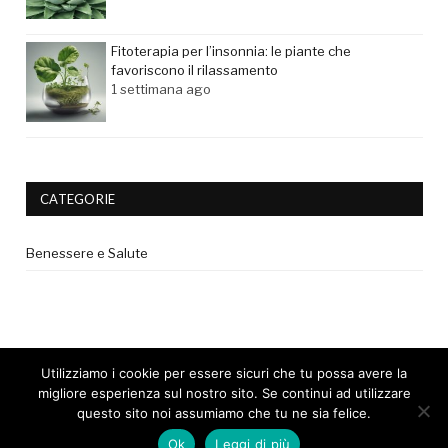
Fitoterapia per l’insonnia: le piante che
favoriscono il rilassamento
1 settimana ago
CATEGORIE
Benessere e Salute
Utilizziamo i cookie per essere sicuri che tu possa avere la
migliore esperienza sul nostro sito. Se continui ad utilizzare
questo sito noi assumiamo che tu ne sia felice.
© 2017 - Tutti i diritti riservati. |
Privacy Policy
|
Disclaimer medico
Ok
Leggi di più