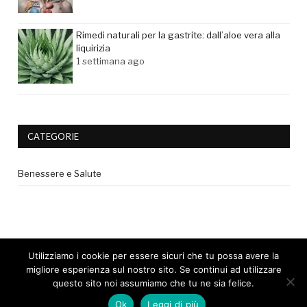
Rimedi naturali per la gastrite: dall’aloe vera alla
liquirizia
1 settimana ago
CATEGORIE
Benessere e Salute
Utilizziamo i cookie per essere sicuri che tu possa avere la
migliore esperienza sul nostro sito. Se continui ad utilizzare
questo sito noi assumiamo che tu ne sia felice.
© 2017 - Tutti i diritti riservati. |
Privacy Policy
|
Disclaimer medico
Ok
Leggi di più