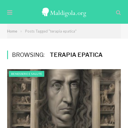
»
Home
Posts Tagged "terapia epatica"
BROWSING:
TERAPIA EPATICA
BENESSERE E SALUTE