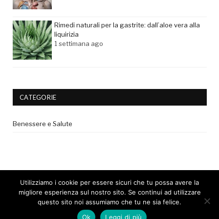
Rimedi naturali per la gastrite: dall’aloe vera alla
liquirizia
1 settimana ago
CATEGORIE
Benessere e Salute
Utilizziamo i cookie per essere sicuri che tu possa avere la
migliore esperienza sul nostro sito. Se continui ad utilizzare
questo sito noi assumiamo che tu ne sia felice.
© 2017 - Tutti i diritti riservati. |
Privacy Policy
|
Disclaimer medico
Ok
Leggi di più