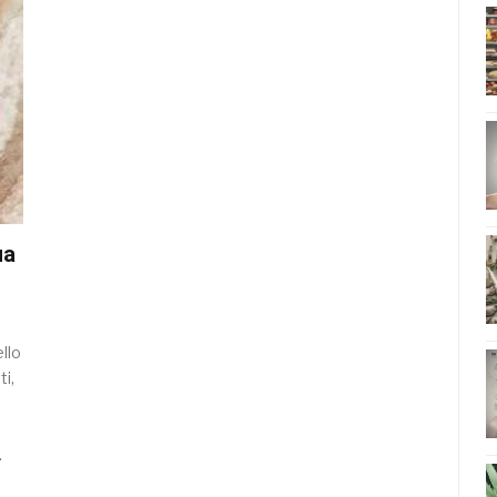
ua
ello
ti,
.