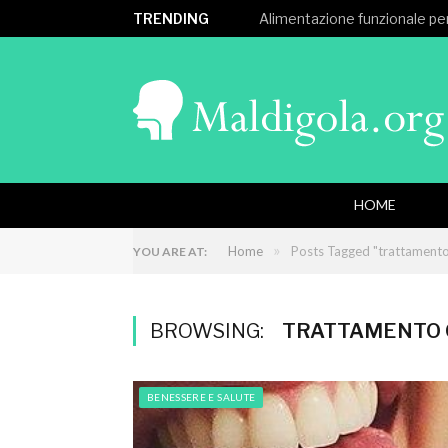
TRENDING
Alimentazione funzionale per
HOME
»
Home
Posts Tagged "trattamento
YOU ARE AT:
BROWSING:
TRATTAMENTO 
BENESSERE E SALUTE