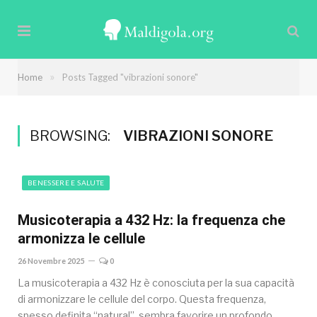
»
Home
Posts Tagged "vibrazioni sonore"
BROWSING:
VIBRAZIONI SONORE
BENESSERE E SALUTE
Musicoterapia a 432 Hz: la frequenza che
armonizza le cellule
26 Novembre 2025
0
La musicoterapia a 432 Hz è conosciuta per la sua capacità
di armonizzare le cellule del corpo. Questa frequenza,
spesso definita “natural”, sembra favorire un profondo