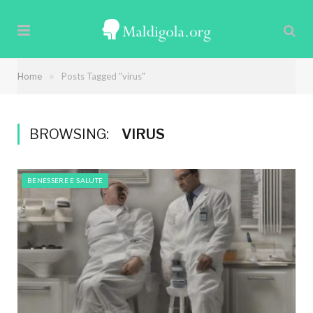
»
Home
Posts Tagged "virus"
BROWSING:
VIRUS
BENESSERE E SALUTE