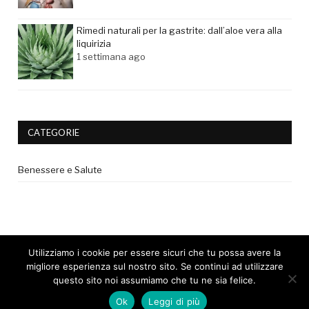
Rimedi naturali per la gastrite: dall’aloe vera alla
liquirizia
1 settimana ago
CATEGORIE
Benessere e Salute
Utilizziamo i cookie per essere sicuri che tu possa avere la
migliore esperienza sul nostro sito. Se continui ad utilizzare
questo sito noi assumiamo che tu ne sia felice.
© 2017 - Tutti i diritti riservati. |
Privacy Policy
|
Disclaimer medico
Ok
Leggi di più
|
Cookie Policy