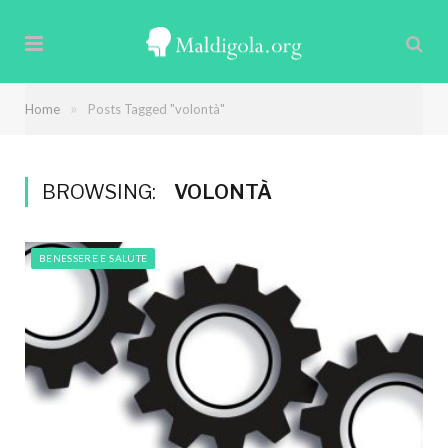
»
Home
Posts Tagged "volontà"
BROWSING:
VOLONTÀ
BENESSERE E SALUTE