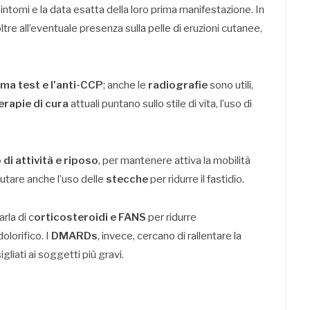
sintomi e la data esatta della loro prima manifestazione. In
oltre all’eventuale presenza sulla pelle di eruzioni cutanee,
ma test e l’anti-CCP
; anche le
radiografie
sono utili,
erapie di cura
attuali puntano sullo stile di vita, l’uso di
di attività e riposo
, per mantenere attiva la mobilità
alutare anche l’uso delle
stecche
per ridurre il fastidio.
rla di c
orticosteroidi e FANS
per ridurre
olorifico. I
DMARDs
, invece, cercano di rallentare la
liati ai soggetti più gravi.