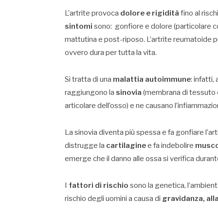
L’artrite provoca
dolore e rigidità
fino al risch
sintomi
sono: gonfiore e dolore (particolare co
mattutina e post-riposo. L’artrite reumatoide
ovvero dura per tutta la vita.
Si tratta di una
malattia autoimmune
: infatti
raggiungono la
sinovia
(membrana di tessuto co
articolare dell’osso) e ne causano l’infiammazi
La sinovia diventa più spessa e fa gonfiare l’a
distrugge la
cartilagine
e fa indebolire
muscol
emerge che il danno alle ossa si verifica duran
I
fattori di rischio
sono la genetica, l’ambient
rischio degli uomini a causa di
gravidanza, all