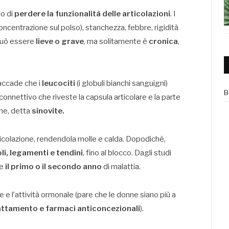
io di
perdere la funzionalità delle articolazioni
. I
ncentrazione sul polso), stanchezza, febbre, rigidità
 può essere
lieve o grave
, ma solitamente è
cronica
,
, accade che i
leucociti
(i globuli bianchi sanguigni)
B
nnettivo che riveste la capsula articolare e la parte
one, detta
sinovite.
rticolazione, rendendola molle e calda. Dopodiché,
i, legamenti e tendini
, fino al blocco. Dagli studi
te
il primo o il secondo anno
di malattia.
e e l’attività ormonale (pare che le donne siano più a
attamento e farmaci anticoncezionali
).