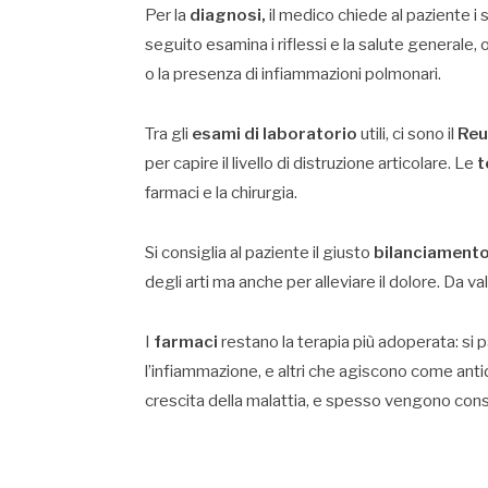
Per la
diagnosi,
il medico chiede al paziente i 
seguito esamina i riflessi e la salute generale, 
o la presenza di infiammazioni polmonari.
Tra gli
esami di laboratorio
utili, ci sono il
Reu
per capire il livello di distruzione articolare. Le
t
farmaci e la chirurgia.
Si consiglia al paziente il giusto
bilanciamento 
degli arti ma anche per alleviare il dolore. Da v
I
farmaci
restano la terapia più adoperata: si pa
l’infiammazione, e altri che agiscono come antid
crescita della malattia, e spesso vengono consig