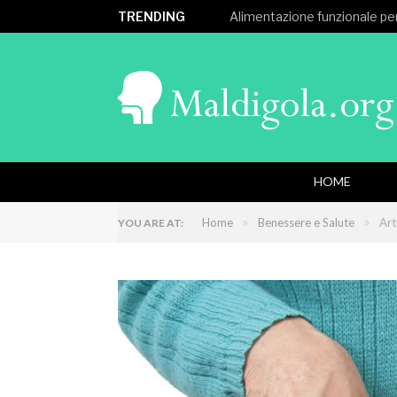
TRENDING
Alimentazione funzionale per
HOME
»
»
Home
Benessere e Salute
Art
YOU ARE AT: