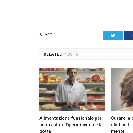
SHARE.
Twitter
RELATED
POSTS
Alimentazione funzionale per
Curare la 
contrastare l’iperuricemia e la
olistico t
gotta
mente