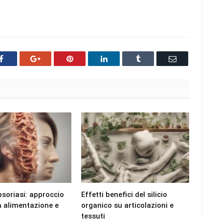
Facebook
Google+
Pinterest
LinkedIn
Tumblr
Email
psoriasi: approccio
Effetti benefici del silicio
ra alimentazione e
organico su articolazioni e
tessuti