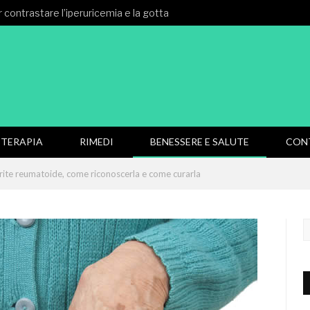
 contrastare l’iperuricemia e la gotta
TERAPIA
RIMEDI
BENESSERE E SALUTE
CON
rite reumatoide, come riconoscerla e come curarla