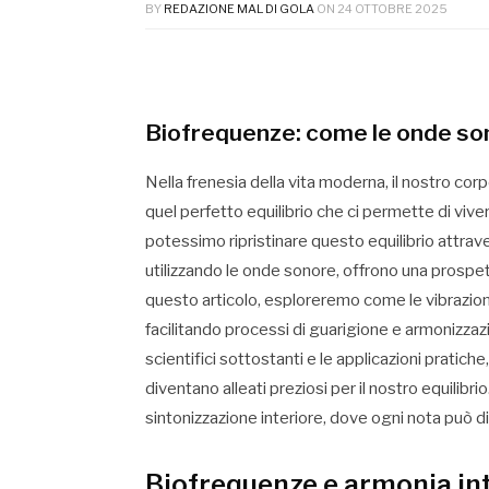
BY
REDAZIONE MAL DI GOLA
ON
24 OTTOBRE 2025
Biofrequenze: come le onde son
Nella frenesia della vita moderna, il nostro cor
quel perfetto equilibrio che ci permette di viv
potessimo ripristinare questo equilibrio attra
utilizzando le onde sonore, offrono una prospett
questo articolo, esploreremo come le vibrazion
facilitando processi di guarigione e armonizzazio
scientifici sottostanti e le applicazioni pratic
diventano alleati preziosi per il nostro equilibr
sintonizzazione interiore, dove ogni nota può d
Biofrequenze e armonia inte