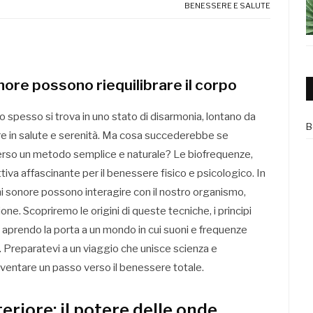
BENESSERE E SALUTE
ore possono riequilibrare il corpo
po spesso si trova in uno stato di disarmonia, lontano da
B
ere in salute e serenità. Ma cosa succederebbe se
verso un metodo semplice e naturale? Le biofrequenze,
iva affascinante per il benessere fisico e psicologico. In
i sonore possono interagire con il nostro organismo,
ne. Scopriremo le origini di queste tecniche, i principi
he, aprendo la porta a un mondo in cui suoni e frequenze
io. Preparatevi a un viaggio che unisce scienza e
iventare un passo verso il benessere totale.
riore: il potere delle onde