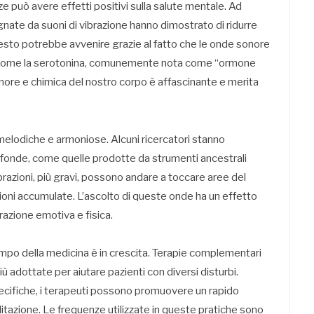
ze può avere effetti positivi sulla salute mentale. Ad
te da suoni di vibrazione hanno dimostrato di ridurre
uesto potrebbe avvenire grazie al fatto che le onde sonore
i come la serotonina, comunemente nota come “ormone
onore e chimica del nostro corpo è affascinante e merita
elodiche e armoniose. Alcuni ricercatori stanno
ofonde, come quelle prodotte da strumenti ancestrali
azioni, più gravi, possono andare a toccare aree del
nsioni accumulate. L’ascolto di queste onde ha un effetto
razione emotiva e fisica.
campo della medicina è in crescita. Terapie complementari
 adottate per aiutare pazienti con diversi disturbi.
pecifiche, i terapeuti possono promuovere un rapido
ilitazione. Le frequenze utilizzate in queste pratiche sono