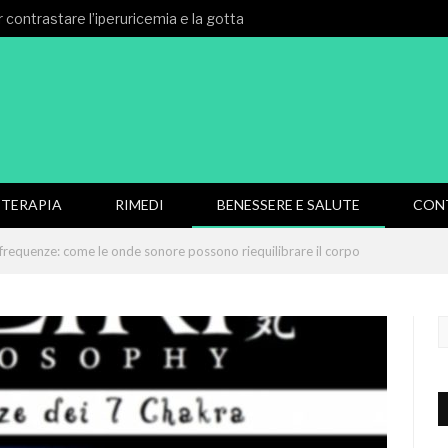
 contrastare l’iperuricemia e la gotta
TERAPIA
RIMEDI
BENESSERE E SALUTE
CON
frequenze: come le onde sonore possono riequilibrare il corpo