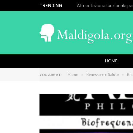
TRENDING
Alimentazione funzionale per
HOME
»
»
Home
Benessere e Salute
Bio
YOU ARE AT: