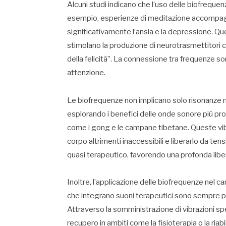
Alcuni studi indicano che l’uso delle biofrequen
esempio, esperienze di meditazione accompagna
significativamente l’ansia e la depressione. Q
stimolano la produzione di neurotrasmettitor
della felicità”. La connessione tra frequenze s
attenzione.
Le biofrequenze non implicano solo risonanze m
esplorando i benefici delle onde sonore più pr
come i gong e le campane tibetane. Queste vibr
corpo altrimenti inaccessibili e liberarlo da te
quasi terapeutico, favorendo una profonda libe
Inoltre, l’applicazione delle biofrequenze nel 
che integrano suoni terapeutici sono sempre più
Attraverso la somministrazione di vibrazioni s
recupero in ambiti come la fisioterapia o la riab