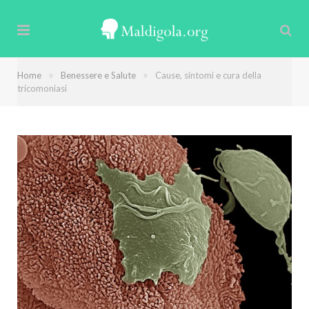
»
»
Home
Benessere e Salute
Cause, sintomi e cura della
tricomoniasi