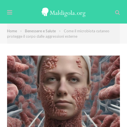
»
»
Home
Benessere e Salute
Come il microbiota cutaneo
protegge il corpo dalle aggressioni esterne