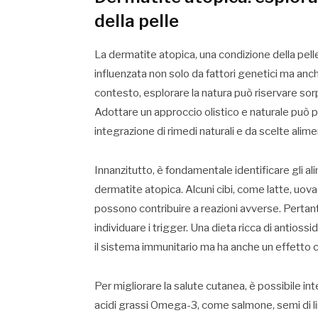
della pelle
La dermatite atopica, una condizione della pell
influenzata non solo da fattori genetici ma anch
contesto, esplorare la natura può riservare sorp
Adottare un approccio olistico e naturale può por
integrazione di rimedi naturali e da scelte alim
Innanzitutto, è fondamentale identificare gli a
dermatite atopica. Alcuni cibi, come latte, uova
possono contribuire a reazioni avverse. Pertant
individuare i trigger. Una dieta ricca di antiossi
il sistema immunitario ma ha anche un effetto c
Per migliorare la salute cutanea, è possibile int
acidi grassi Omega-3, come salmone, semi di li