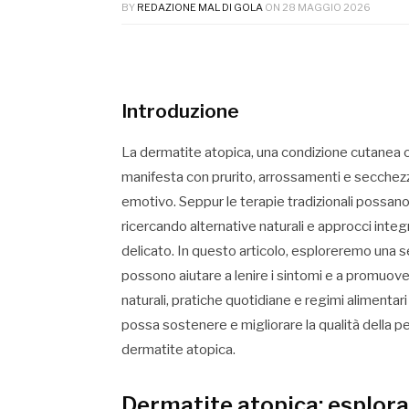
BY
REDAZIONE MAL DI GOLA
ON
28 MAGGIO 2026
Introduzione
La dermatite atopica, una condizione cutanea che
manifesta con prurito, arrossamenti e secchezz
emotivo. Seppur le terapie tradizionali possano 
ricercando alternative naturali e approcci inte
delicato. In questo articolo, esploreremo una ser
possono aiutare a lenire i sintomi e a promuovere
naturali, pratiche quotidiane e regimi alimentar
possa sostenere e migliorare la qualità della pe
dermatite atopica.
Dermatite atopica: esplora