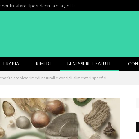
 contrastare l’iperuricemia e la gotta
TERAPIA
RIMEDI
BENESSERE E SALUTE
CON
matite atopica: rimedi naturali e consigli alimentari specifici