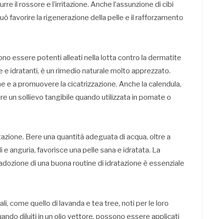
re il rossore e l’irritazione. Anche l’assunzione di cibi
può favorire la rigenerazione della pelle e il rafforzamento
ono essere potenti alleati nella lotta contro la dermatite
ve e idratanti, è un rimedio naturale molto apprezzato.
one e a promuovere la cicatrizzazione. Anche la calendula,
re un sollievo tangibile quando utilizzata in pomate o
tazione. Bere una quantità adeguata di acqua, oltre a
 e anguria, favorisce una pelle sana e idratata. La
’adozione di una buona routine di idratazione è essenziale
iali, come quello di lavanda e tea tree, noti per le loro
ndo diluiti in un olio vettore, possono essere applicati