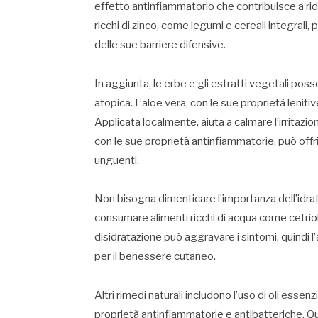
effetto antinfiammatorio che contribuisce a ridur
ricchi di zinco, come legumi e cereali integrali, 
delle sue barriere difensive.
In aggiunta, le erbe e gli estratti vegetali poss
atopica. L’aloe vera, con le sue proprietà leniti
Applicata localmente, aiuta a calmare l’irritazi
con le sue proprietà antinfiammatorie, può offri
unguenti.
Non bisogna dimenticare l’importanza dell’idra
consumare alimenti ricchi di acqua come cetrioli
disidratazione può aggravare i sintomi, quindi l
per il benessere cutaneo.
Altri rimedi naturali includono l’uso di oli essenz
proprietà antinfiammatorie e antibatteriche. Qua