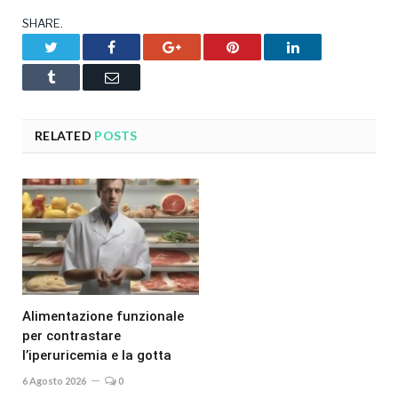
SHARE.
Twitter
Facebook
Google+
Pinterest
LinkedIn
Tumblr
Email
RELATED
POSTS
Alimentazione funzionale
per contrastare
l’iperuricemia e la gotta
6 Agosto 2026
0