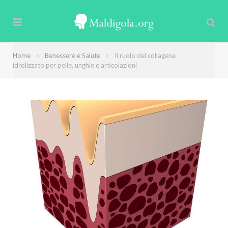
»
»
Home
Benessere e Salute
Il ruolo del collagene
idrolizzato per pelle, unghie e articolazioni