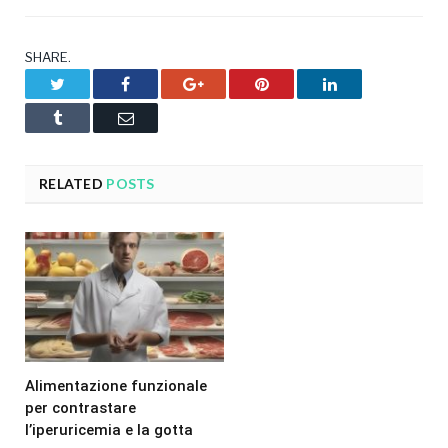
SHARE.
Twitter
Facebook
Google+
Pinterest
LinkedIn
Tumblr
Email
RELATED
POSTS
Alimentazione funzionale
per contrastare
l’iperuricemia e la gotta