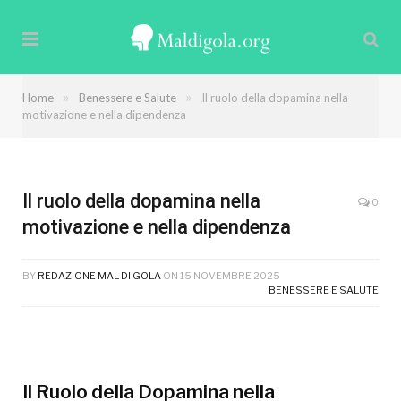
La dopamina, spesso definita "l'ormone della felicità",
gioca un ruolo cruciale nella motivazione e nella
dipendenza. Favorisce il desiderio di ricompensa,
»
»
Home
Benessere e Salute
Il ruolo della dopamina nella
spingendo comportamenti tanto virtuosi quanto
motivazione e nella dipendenza
dannosi, tessendo un intricato legame tra ricerca di
piacere e rischio.
Il ruolo della dopamina nella
0
motivazione e nella dipendenza
BY
REDAZIONE MAL DI GOLA
ON
15 NOVEMBRE 2025
BENESSERE E SALUTE
Il Ruolo della Dopamina nella