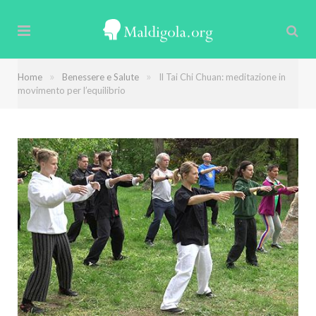
»
»
Home
Benessere e Salute
Il Tai Chi Chuan: meditazione in
movimento per l’equilibrio