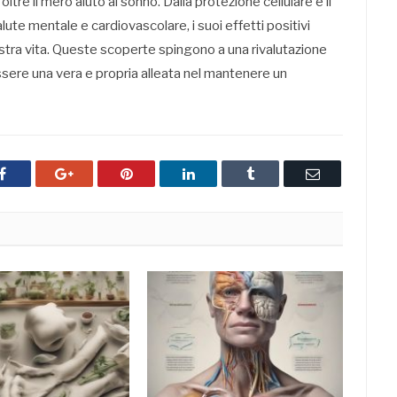
oltre il mero aiuto al sonno. Dalla protezione cellulare e il
ute mentale e cardiovascolare, i suoi effetti positivi
ostra vita. Queste scoperte spingono a una rivalutazione
ere una vera e propria alleata nel mantenere un
Facebook
Google+
Pinterest
LinkedIn
Tumblr
Email