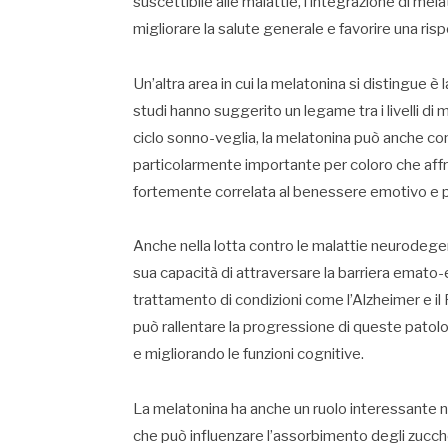
suscettibile alle malattie, l’integrazione di me
migliorare la salute generale e favorire una ris
Un’altra area in cui la melatonina si distingue è
studi hanno suggerito un legame tra i livelli di 
ciclo sonno-veglia, la melatonina può anche con
particolarmente importante per coloro che affro
fortemente correlata al benessere emotivo e p
Anche nella lotta contro le malattie neurodeg
sua capacità di attraversare la barriera emato-
trattamento di condizioni come l’Alzheimer e il
può rallentare la progressione di queste patol
e migliorando le funzioni cognitive.
La melatonina ha anche un ruolo interessante 
che può influenzare l’assorbimento degli zucche