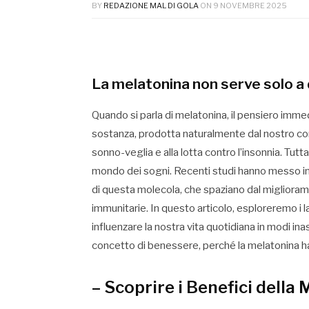
BY
REDAZIONE MAL DI GOLA
ON
9 NOVEMBRE 2025
La melatonina non serve solo a d
Quando si parla di melatonina, il pensiero imme
sostanza, prodotta naturalmente dal nostro cor
sonno-veglia e alla lotta contro l’insonnia. Tutt
mondo dei sogni. Recenti studi hanno messo in 
di questa molecola, che spaziano dal miglioram
immunitarie. In questo articolo, esploreremo i
influenzare la nostra vita quotidiana in modi ina
concetto di benessere, perché la melatonina ha
– Scoprire i Benefici della