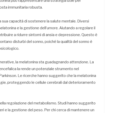
latonina può rappresentare una strategia utile per
posta immunitaria robusta.
 la sua capacità di sostenere la salute mentale. Diversi
melatonina e la gestione dell’umore. Aiutando a regolare il
tribuire a ridurre sintomi di ansia e depressione. Questo è
ntano disturbi del sonno, poiché la qualità del sonno è
sicologico.
enerative, la melatonina sta guadagnando attenzione. La
encefalica la rende un potenziale strumento nel
 Parkinson. Le ricerche hanno suggerito che la melatonina
ogie, proteggendo le cellule cerebrali dal deterioramento
nella regolazione del metabolismo. Studi hanno suggerito
ri e la gestione del peso. Per chi cerca di mantenere un