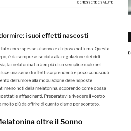
BENESSERE E SALUTE
ormire: i suoi effetti nascosti
diato corre spesso al sonno e al riposo notturno. Questa
B
po, è da sempre associata alla regolazione dei cicli
avia, la melatonina ha ben più di un semplice ruolo nel
luce una serie di effetti sorprendenti e poco conosciuti
ento dell’umore alla modulazione delle risposte
 lati meno noti della melatonina, scoprendo come possa
spettati e affascinanti. Preparatevi a rivedere il vostro
 molto più da offrire di quanto diamo per scontato.
 Melatonina oltre il Sonno