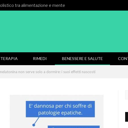
 olistico tra alimentazione e mente
TERAPIA
RIMEDI
BENESSERE E SALUTE
CON
melatonina non serve solo a dormire: i suoi effetti nascosti