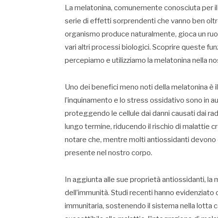
La melatonina, comunemente conosciuta per il su
serie di effetti sorprendenti che vanno ben oltr
organismo produce naturalmente, gioca un ruolo
vari altri processi biologici. Scoprire queste f
percepiamo e utilizziamo la melatonina nella nos
Uno dei benefici meno noti della melatonina è 
l’inquinamento e lo stress ossidativo sono in
proteggendo le cellule dai danni causati dai radi
lungo termine, riducendo il rischio di malattie c
notare che, mentre molti antiossidanti devono e
presente nel nostro corpo.
In aggiunta alle sue proprietà antiossidanti, la
dell’immunità. Studi recenti hanno evidenziat
immunitaria, sostenendo il sistema nella lotta 