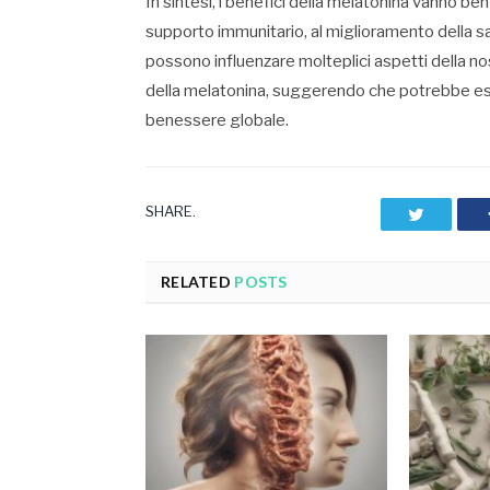
In sintesi, i benefici della melatonina vanno ben 
supporto immunitario, al miglioramento della sal
possono influenzare molteplici aspetti della n
della melatonina, suggerendo che potrebbe ess
benessere globale.
SHARE.
Twitter
RELATED
POSTS