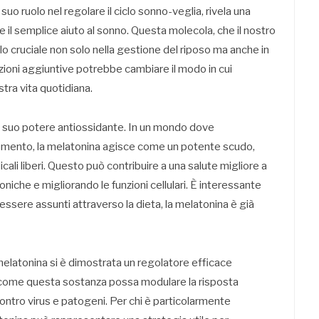
o ruolo nel regolare il ciclo sonno-veglia, rivela una
e il semplice aiuto al sonno. Questa molecola, che il nostro
 cruciale non solo nella gestione del riposo ma anche in
unzioni aggiuntive potrebbe cambiare il modo in cui
tra vita quotidiana.
il suo potere antiossidante. In un mondo dove
 aumento, la melatonina agisce come un potente scudo,
cali liberi. Questo può contribuire a una salute migliore a
roniche e migliorando le funzioni cellulari. È interessante
ssere assunti attraverso la dieta, la melatonina è già
 melatonina si è dimostrata un regolatore efficace
o come questa sostanza possa modulare la risposta
contro virus e patogeni. Per chi è particolarmente