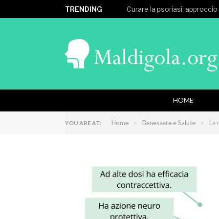
TRENDING
Curare la psoriasi: approccio
HOME
»
»
Home
Benessere e Salute
La 
YOU ARE AT: