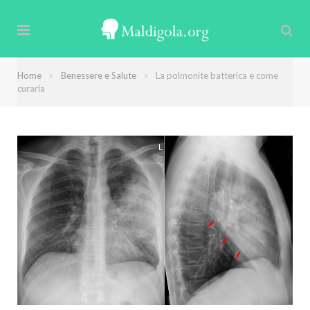
»
»
Home
Benessere e Salute
La polmonite batterica e come
curarla