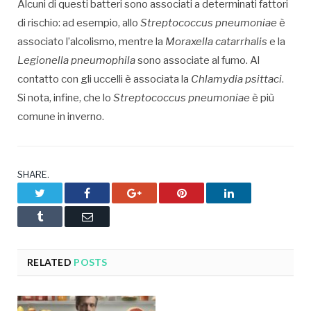
Alcuni di questi batteri sono associati a determinati fattori
di rischio: ad esempio, allo
Streptococcus pneumoniae
è
associato l’alcolismo, mentre la
Moraxella catarrhalis
e la
Legionella pneumophila
sono associate al fumo. Al
contatto con gli uccelli è associata la
Chlamydia psittaci
.
Si nota, infine, che lo
Streptococcus pneumoniae
è più
comune in inverno.
SHARE.
Twitter
Facebook
Google+
Pinterest
LinkedIn
Tumblr
Email
RELATED
POSTS