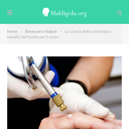
»
»
Home
Benessere e Salute
La scienza della crioterapia: i
benefici del freddo per il corpo