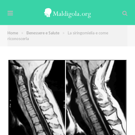
»
»
Home
Benessere e Salute
La siringomielia e come
riconoscerla