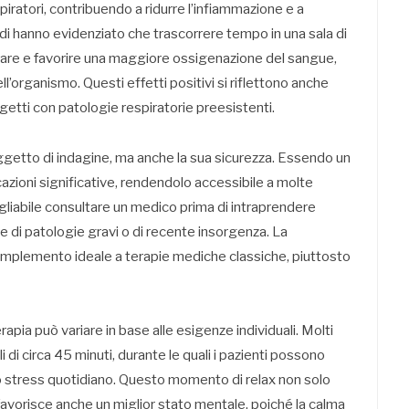
spiratori, contribuendo a ridurre l’infiammazione e a
udi hanno evidenziato che trascorrere tempo in una sala di
are e favorire una maggiore ossigenazione del sangue,
l’organismo. Questi effetti positivi si riflettono anche
ggetti con patologie respiratorie preesistenti.
oggetto di indagine, ma anche la sua sicurezza. Essendo un
azioni significative, rendendolo accessibile a molte
gliabile consultare un medico prima di intraprendere
re di patologie gravi o di recente insorgenza. La
mplemento ideale a terapie mediche classiche, piuttosto
apia può variare in base alle esigenze individuali. Molti
di circa 45 minuti, durante le quali i pazienti possono
allo stress quotidiano. Questo momento di relax non solo
a favorisce anche un miglior stato mentale, poiché la calma