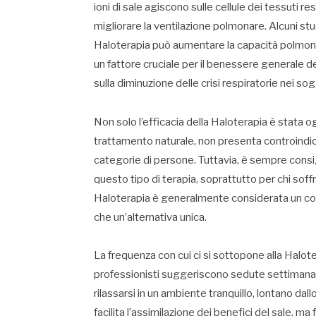
ioni di sale agiscono sulle cellule dei tessuti re
migliorare la ventilazione polmonare. Alcuni st
Haloterapia può aumentare la capacità polmon
un fattore cruciale per il benessere generale del
sulla diminuzione delle crisi respiratorie nei so
Non solo l’efficacia della Haloterapia è stata 
trattamento naturale, non presenta controindic
categorie di persone. Tuttavia, è sempre consi
questo tipo di terapia, soprattutto per chi soff
Haloterapia è generalmente considerata un co
che un’alternativa unica.
La frequenza con cui ci si sottopone alla Haloter
professionisti suggeriscono sedute settimanali 
rilassarsi in un ambiente tranquillo, lontano d
facilita l’assimilazione dei benefici del sale, m