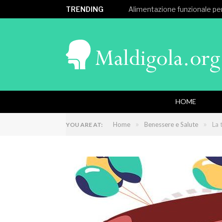
TRENDING
Alimentazione funzionale per
HOME
»
»
Home
Benessere e Salute
La 
YOU ARE AT: