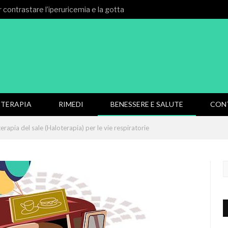
 contrastare l’iperuricemia e la gotta
TERAPIA
RIMEDI
BENESSERE E SALUTE
CON
terapia del sale (Haloterapia) per le vie respiratorie