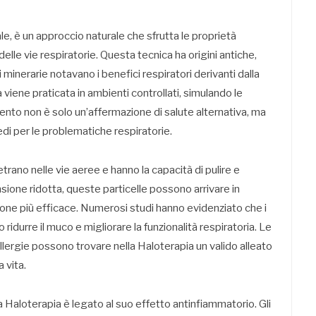
e, è un approccio naturale che sfrutta le proprietà
elle vie respiratorie. Questa tecnica ha origini antiche,
ni minerarie notavano i benefici respiratori derivanti dalla
a viene praticata in ambienti controllati, simulando le
mento non è solo un’affermazione di salute alternativa, ma
di per le problematiche respiratorie.
trano nelle vie aeree e hanno la capacità di pulire e
sione ridotta, queste particelle possono arrivare in
ione più efficace. Numerosi studi hanno evidenziato che i
 ridurre il muco e migliorare la funzionalità respiratoria. Le
lergie possono trovare nella Haloterapia un valido alleato
a vita.
a Haloterapia è legato al suo effetto antinfiammatorio. Gli