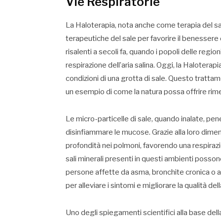
Vie Respiratorie
La Haloterapia, nota anche come terapia del sal
terapeutiche del sale per favorire il benessere d
risalenti a secoli fa, quando i popoli delle regio
respirazione dell’aria salina. Oggi, la Haloterapi
condizioni di una grotta di sale. Questo tratta
un esempio di come la natura possa offrire rime
Le micro-particelle di sale, quando inalate, pene
disinfiammare le mucose. Grazie alla loro dimen
profondità nei polmoni, favorendo una respiraz
sali minerali presenti in questi ambienti possono
persone affette da asma, bronchite cronica o al
per alleviare i sintomi e migliorare la qualità dell
Uno degli spiegamenti scientifici alla base dell