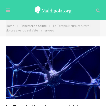
»
»
Home
Benessere e Salute
La Terapia Neurale: curare il
dolore agendo sul sistema nervoso