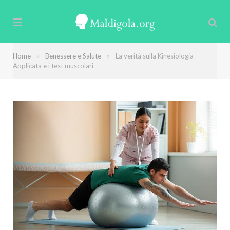
»
»
Home
Benessere e Salute
La verità sulla Kinesiologia
Applicata e i test muscolari