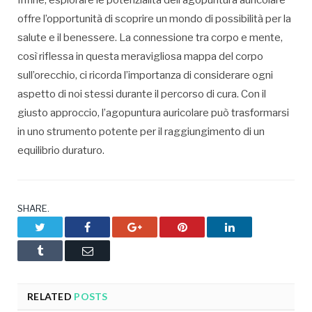
Infine, esplorare le potenzialità dell’agopuntura auricolare
offre l’opportunità di scoprire un mondo di possibilità per la
salute e il benessere. La connessione tra corpo e mente,
così riflessa in questa meravigliosa mappa del corpo
sull’orecchio, ci ricorda l’importanza di considerare ogni
aspetto di noi stessi durante il percorso di cura. Con il
giusto approccio, l’agopuntura auricolare può trasformarsi
in uno strumento potente per il raggiungimento di un
equilibrio duraturo.
SHARE.
Twitter
Facebook
Google+
Pinterest
LinkedIn
Tumblr
Email
RELATED
POSTS