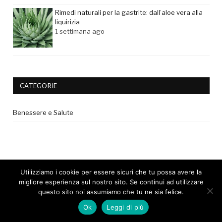
Rimedi naturali per la gastrite: dall’aloe vera alla
liquirizia
1 settimana ago
CATEGORIE
Benessere e Salute
Utilizziamo i cookie per essere sicuri che tu possa avere la
migliore esperienza sul nostro sito. Se continui ad utilizzare
questo sito noi assumiamo che tu ne sia felice.
© 2017 - Tutti i diritti riservati. |
Privacy Policy
|
Disclaimer medico
Ok
Leggi di più
|
Cookie Policy