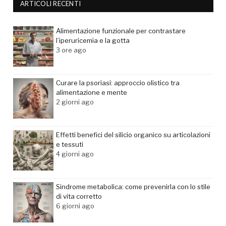
ARTICOLI RECENTI
Alimentazione funzionale per contrastare
l’iperuricemia e la gotta
3 ore ago
Curare la psoriasi: approccio olistico tra
alimentazione e mente
2 giorni ago
Effetti benefici del silicio organico su articolazioni
e tessuti
4 giorni ago
Sindrome metabolica: come prevenirla con lo stile
di vita corretto
6 giorni ago