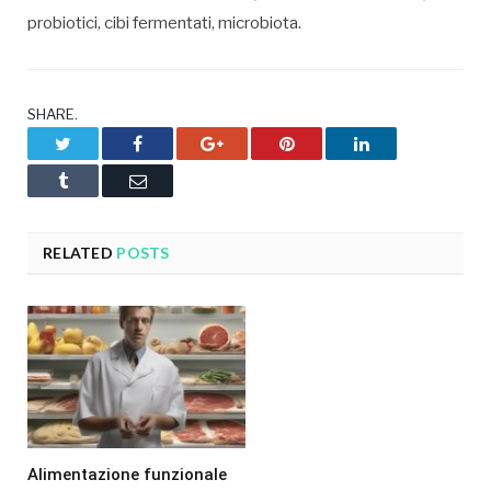
probiotici, cibi fermentati, microbiota.
SHARE.
Twitter
Facebook
Google+
Pinterest
LinkedIn
Tumblr
Email
RELATED
POSTS
Alimentazione funzionale